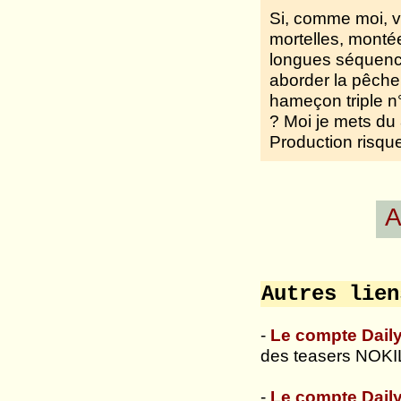
Si, comme moi, v
mortelles, monté
longues séquence
aborder la pêche
hameçon triple n°
? Moi je mets du 
Production risque
A
Autres lien
-
Le compte Dail
des teasers NOKI
-
Le compte Dail