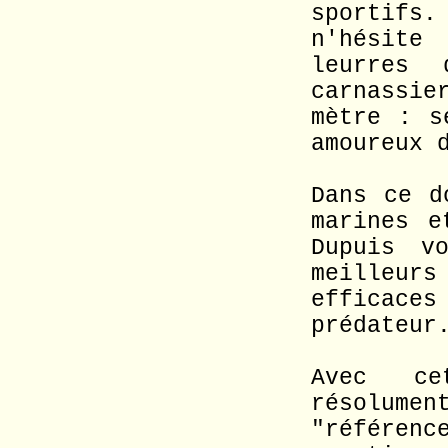
sportif
n'hésite
leurres 
carnassie
mètre : s
amoureux 
Dans ce d
marines e
Dupuis v
meilleurs
efficac
prédateur
Avec ce
résolumen
"référen