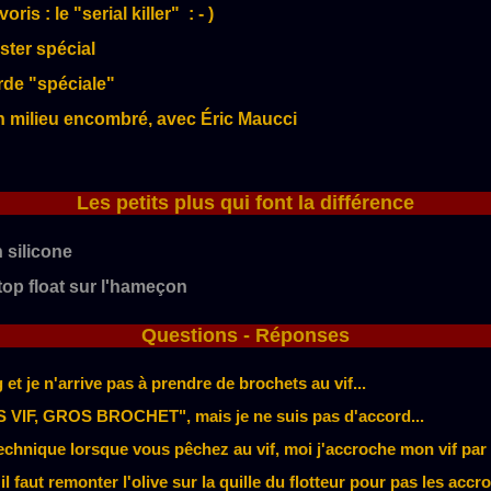
ris : le "serial killer" : - )
ster spécial
urde "spéciale"
en milieu encombré, avec Éric Maucci
Les petits plus qui font la différence
 silicone
op float sur l'hameçon
Questions - Réponses
et je n'arrive pas à prendre de brochets au vif...
 VIF, GROS BROCHET", mais je ne suis pas d'accord...
technique lorsque vous pêchez au vif, moi j'accroche mon vif par 
l faut remonter l'olive sur la quille du flotteur pour pas les accr