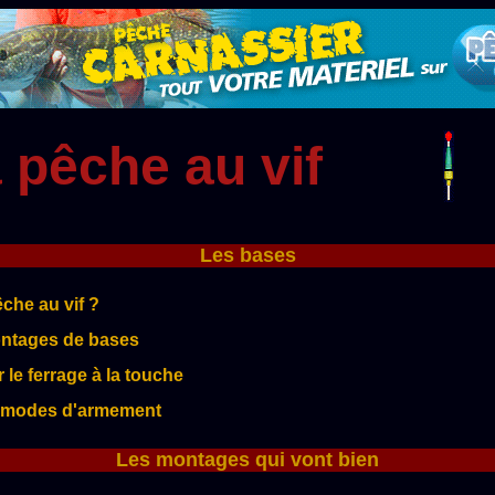
 pêche au vif
Les bases
che au vif ?
ontages de bases
 le ferrage à la touche
s modes d'armement
Les montages qui vont bien