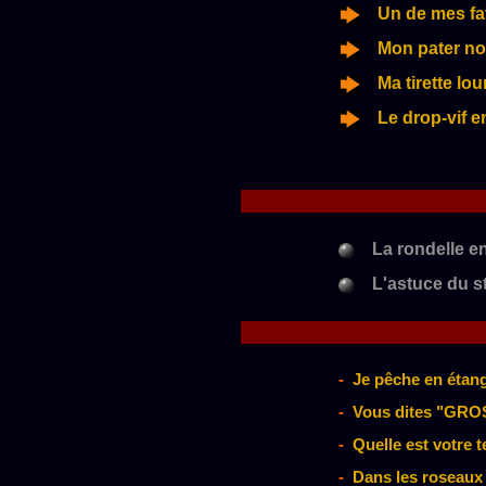
Un de mes favo
Mon pater no
Ma tirette lo
Le drop-vif 
La rondelle en
L'astuce du st
-
Je pêche en étang 
-
Vous dites "GROS
-
Quelle est votre 
-
Dans les roseaux i