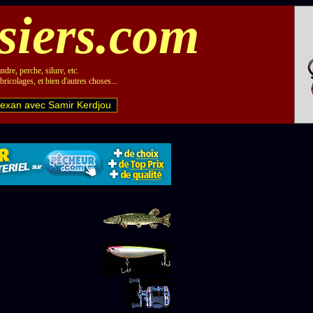
siers.com
ndre, perche, silure, etc.
bricolages, et bien d'autres choses...
texan avec Samir Kerdjou