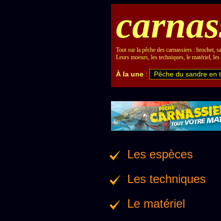
carnas
Tout sur la pêche des carnassiers : brochet, sa
Leurs moeurs, les techniques, le matériel, les 
À la une
:
Pêche du sandre en 
Les espèces
Les techniques
Le matériel