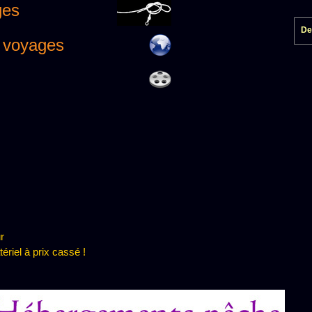
ges
Dern
& voyages
ur
ériel à prix cassé !